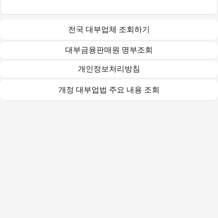
전국 대부업체 조회하기
대부금융판매원 명부조회
개인정보처리방침
개정 대부업법 주요 내용 조회
(주)오케이다이렉트대부중개
2016-서울강동-00074(대부중개업) / TEL : 1661-0670
대출금리 : 최대 연 20%이내
(연체금리 대출금리 + 3%p이내(연20%이내))
대상고객 : 만 20세 이상 만 70세 미만
취급수수료 등 기타부대비용 없음. 중개수수료를 요구하거나